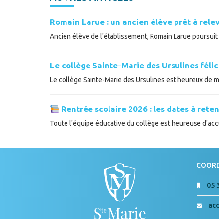
Romain Larue : un ancien élève prêt à relev
Ancien élève de l'établissement, Romain Larue poursuit a
Le collège Sainte-Marie des Ursulines féli
Le collège Sainte-Marie des Ursulines est heureux de met
Rentrée scolaire 2026 : les dates à reten
Toute l'équipe éducative du collège est heureuse d'accue
COOR
05 
acc