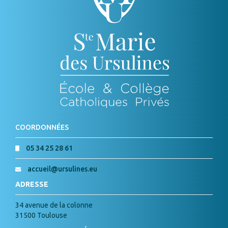
COORDONNÉES
05 34 25 28 61
accueil@ursulines.eu
ADRESSE
34 avenue de la colonne
31500 Toulouse