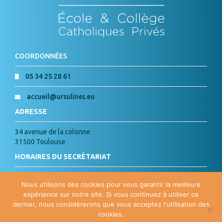
COORDONNÉES
05 34 25 28 61
accueil@ursulines.eu
ADRESSE
34 avenue de la colonne
31500 Toulouse
HORAIRES DU SECRÉTARIAT
Lundi, Mardi, Jeudi, Vendredi :
Nous utilisons des cookies pour vous garantir la meilleure
de 8h à 18h
expérience sur notre site. Si vous continuez à utiliser ce
Mercredi : de 8h à 15h
dernier, nous considérerons que vous acceptez l'utilisation des
cookies.