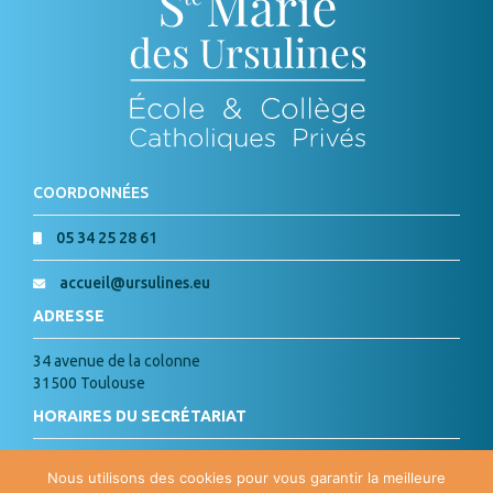
COORDONNÉES
05 34 25 28 61
accueil@ursulines.eu
ADRESSE
34 avenue de la colonne
31500 Toulouse
HORAIRES DU SECRÉTARIAT
Lundi, Mardi, Jeudi, Vendredi :
Nous utilisons des cookies pour vous garantir la meilleure
de 8h à 18h