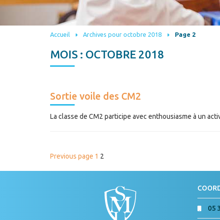
Accueil
Archives pour octobre 2018
Page 2
MOIS :
OCTOBRE 2018
Sortie voile des CM2
La classe de CM2 participe avec enthousiasme à un activit
PAGINATION
Page
Page
Previous page
1
2
DES
PUBLICATIONS
COOR
05 