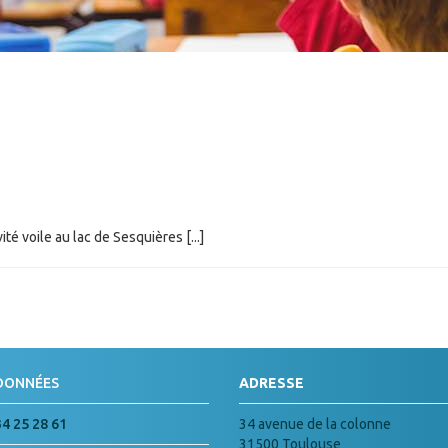
é voile au lac de Sesquières [...]
DONNÉES
ADRESSE
34 25 28 61
34 avenue de la colonne
31500 Toulouse