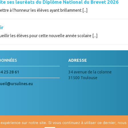
cite ses lauréats du Diplôme National du Brevet 2026
tre à l'honneur les élèves ayant brillamment [...]
ir
illir les élèves pour cette nouvelle année scolaire [...]
DONNÉES
ADRESSE
34 25 28 61
34 avenue de la colonne
31500 Toulouse
ueil@ursulines.eu
 expérience sur notre site. Si vous continuez à utiliser ce dernier, nous