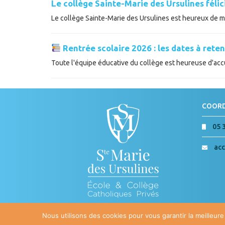
Le collège Sainte-Marie des Ursulines féli
Le collège Sainte-Marie des Ursulines est heureux de met
Rentrée scolaire 2026 : les dates à reten
Toute l'équipe éducative du collège est heureuse d'accue
COOR
05 
acc
Nous utilisons des cookies pour vous garantir la meilleure