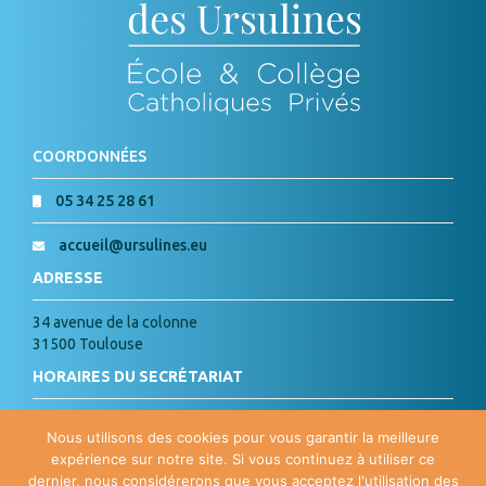
COORDONNÉES
05 34 25 28 61
accueil@ursulines.eu
ADRESSE
34 avenue de la colonne
31500 Toulouse
HORAIRES DU SECRÉTARIAT
Lundi, Mardi, Jeudi, Vendredi :
Nous utilisons des cookies pour vous garantir la meilleure
de 8h à 18h
expérience sur notre site. Si vous continuez à utiliser ce
Mercredi : de 8h à 15h
dernier, nous considérerons que vous acceptez l'utilisation des