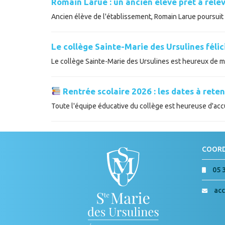
Romain Larue : un ancien élève prêt à relev
Ancien élève de l'établissement, Romain Larue poursuit a
Le collège Sainte-Marie des Ursulines féli
Le collège Sainte-Marie des Ursulines est heureux de met
Rentrée scolaire 2026 : les dates à reten
Toute l'équipe éducative du collège est heureuse d'accue
COOR
05 
acc