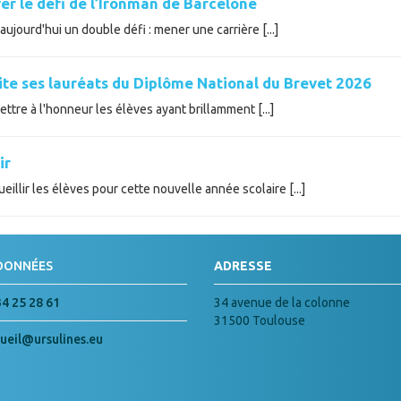
er le défi de l’Ironman de Barcelone
ujourd'hui un double défi : mener une carrière [...]
cite ses lauréats du Diplôme National du Brevet 2026
tre à l'honneur les élèves ayant brillamment [...]
ir
illir les élèves pour cette nouvelle année scolaire [...]
DONNÉES
ADRESSE
34 25 28 61
34 avenue de la colonne
31500 Toulouse
ueil@ursulines.eu