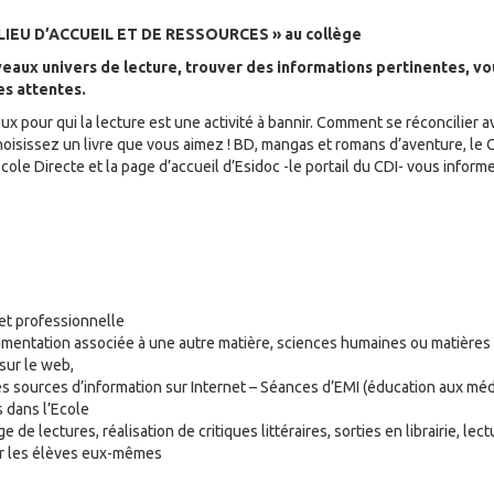
« LIEU D’ACCUEIL ET DE RESSOURCES » au collège
eaux univers de lecture, trouver des informations pertinentes, vou
es attentes.
ux pour qui la lecture est une activité à bannir. Comment se réconcilier av
? Choisissez un livre que vous aimez ! BD, mangas et romans d’aventure, le 
e Directe et la page d’accueil d’Esidoc -le portail du CDI- vous informen
 et professionnelle
cumentation associée à une autre matière, sciences humaines ou matières 
sur le web,
es sources d’information sur Internet – Séances d’EMI (éducation aux médi
s dans l’Ecole
de lectures, réalisation de critiques littéraires, sorties en librairie, lect
par les élèves eux-mêmes