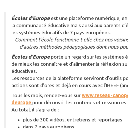
Écoles d’Europe
est une plateforme numérique, en l
la communauté éducative mais aussi aux parents d’é
les systèmes éducatifs de 7 pays européens.
Comment l’école fonctionne-t-elle chez nos voisin
d’autres méthodes pédagogiques dont nous pourr
Écoles d’Europe
porte un regard sur les systèmes é
de mieux les connaître et d’alimenter la réflexion s
éducatives.
L
es ressources de la
plateforme
serviront d’outils 
actions sont d’ores et déjà en cours avec
l’IHEEF
(an
Tous les mois, rendez-vous sur
www.reseau-canope
deurope
pour découvrir les contenus et ressources
Au total, il s’agira de
:
plus de 300 vidéos, entretiens et reportages ;
dans 7 pays européens ;