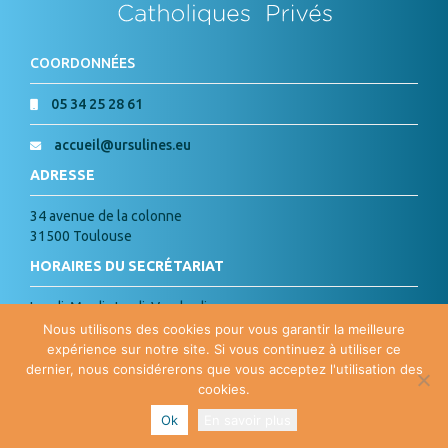
COORDONNÉES
05 34 25 28 61
accueil@ursulines.eu
ADRESSE
34 avenue de la colonne
31500 Toulouse
HORAIRES DU SECRÉTARIAT
Lundi, Mardi, Jeudi, Vendredi :
de 8h à 18h
Nous utilisons des cookies pour vous garantir la meilleure
Mercredi : de 8h à 15h
expérience sur notre site. Si vous continuez à utiliser ce
dernier, nous considérerons que vous acceptez l'utilisation des
cookies.
PLAN DU SITE
| Copyright ©
2026 Ste Marie des Ursulines | Site
Ok
En savoir plus
Internet par
Agence Agoralys