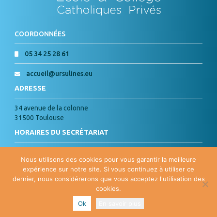
COORDONNÉES
05 34 25 28 61
accueil@ursulines.eu
ADRESSE
34 avenue de la colonne
31500 Toulouse
HORAIRES DU SECRÉTARIAT
Lundi, Mardi, Jeudi, Vendredi :
Nous utilisons des cookies pour vous garantir la meilleure
de 8h à 18h
expérience sur notre site. Si vous continuez à utiliser ce
Mercredi : de 8h à 15h
dernier, nous considérerons que vous acceptez l'utilisation des
cookies.
PLAN DU SITE
| Copyright ©
2026 Ste Marie des Ursulines | Site
Ok
En savoir plus
Internet par
Agence Agoralys