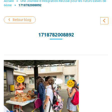
Accueil
Une Journée d’Intégration Réussie pour les Futurs Élèves de
6ème
1718782008892
Retour blog
1718782008892