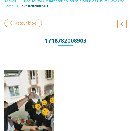
Accueil
Une Journée d’Intégration Réussie pour les Futurs Élèves de
6ème
1718782008903
Retour blog
1718782008903