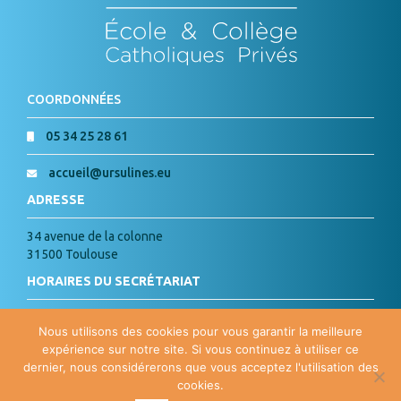
COORDONNÉES
05 34 25 28 61
accueil@ursulines.eu
ADRESSE
34 avenue de la colonne
31500 Toulouse
HORAIRES DU SECRÉTARIAT
Lundi, Mardi, Jeudi, Vendredi :
Nous utilisons des cookies pour vous garantir la meilleure
de 8h à 18h
expérience sur notre site. Si vous continuez à utiliser ce
Mercredi : de 8h à 15h
dernier, nous considérerons que vous acceptez l'utilisation des
cookies.