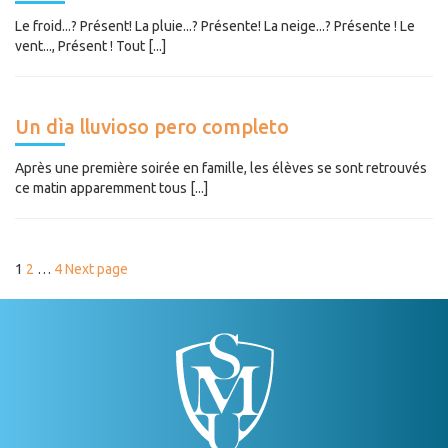
Le froid...? Présent! La pluie...? Présente! La neige...? Présente ! Le
vent..., Présent ! Tout [...]
Un dìa lluvioso pero completo
Après une première soirée en famille, les élèves se sont retrouvés
ce matin apparemment tous [...]
PAGINATION
Page
Page
Page
1
2
…
4
Next page
DES
PUBLICATIONS