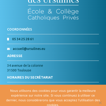
COORDONNÉES
05 34 25 28 61
accueil@ursulines.eu
ADRESSE
34 avenue de la colonne
31500 Toulouse
HORAIRES DU SECRÉTARIAT
Lundi, Mardi, Jeudi, Vendredi :
Nous utilisons des cookies pour vous garantir la meilleure
de 8h à 18h
expérience sur notre site. Si vous continuez à utiliser ce
Mercredi : de 8h à 15h
dernier, nous considérerons que vous acceptez l'utilisation des
cookies.