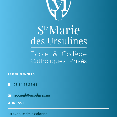
COORDONNÉES
05 34 25 28 61
accueil@ursulines.eu
ADRESSE
34 avenue de la colonne