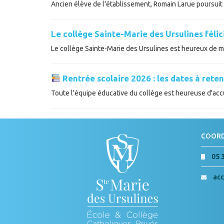
Ancien élève de l'établissement, Romain Larue poursuit a
Le collège Sainte-Marie des Ursulines féli
Le collège Sainte-Marie des Ursulines est heureux de met
Rentrée scolaire 2026 : les dates à reten
Toute l'équipe éducative du collège est heureuse d'accue
COOR
05 
acc