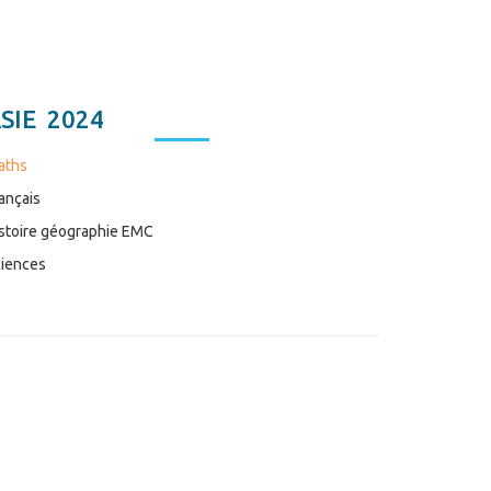
SIE 2024
aths
ançais
stoire géographie EMC
iences