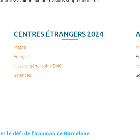
 pourriez avoir besoin de révisions supplémentaires.
CENTRES ÉTRANGERS 2024
A
Maths
M
Français
Fr
Histoire géographie EMC
Hi
Sciences
Sc
er le défi de l’Ironman de Barcelone