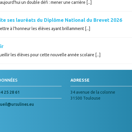
ujourd'hui un double défi : mener une carrière [...]
cite ses lauréats du Diplôme National du Brevet 2026
tre à l'honneur les élèves ayant brillamment [...]
ir
illir les élèves pour cette nouvelle année scolaire [...]
DONNÉES
ADRESSE
34 25 28 61
34 avenue de la colonne
31500 Toulouse
ueil@ursulines.eu