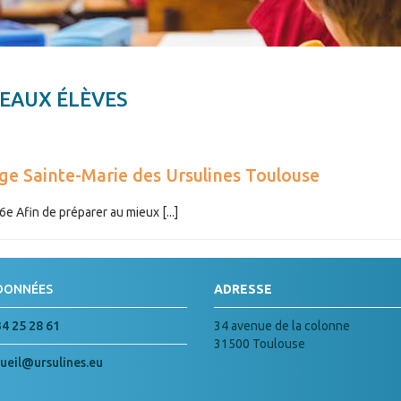
EAUX ÉLÈVES
lège Sainte-Marie des Ursulines Toulouse
e Afin de préparer au mieux [...]
DONNÉES
ADRESSE
34 25 28 61
34 avenue de la colonne
31500 Toulouse
ueil@ursulines.eu