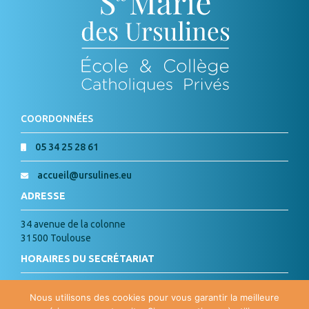
COORDONNÉES
05 34 25 28 61
accueil@ursulines.eu
ADRESSE
34 avenue de la colonne
31500 Toulouse
HORAIRES DU SECRÉTARIAT
Lundi, Mardi, Jeudi, Vendredi :
Nous utilisons des cookies pour vous garantir la meilleure
de 8h à 18h