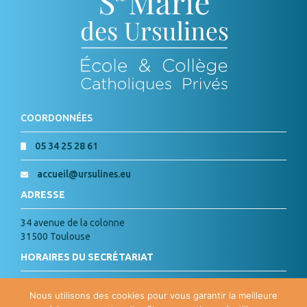
COORDONNÉES
05 34 25 28 61
accueil@ursulines.eu
ADRESSE
34 avenue de la colonne
31500 Toulouse
HORAIRES DU SECRÉTARIAT
Lundi, Mardi, Jeudi, Vendredi :
Nous utilisons des cookies pour vous garantir la meilleure
de 8h à 18h