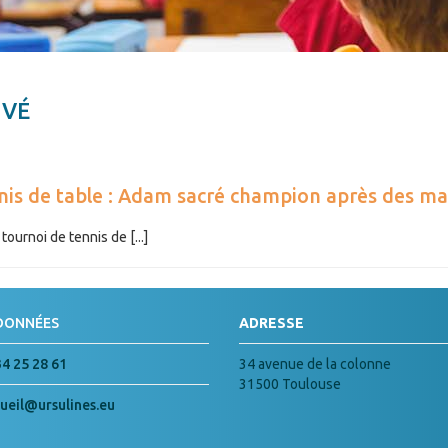
IVÉ
nis de table : Adam sacré champion après des ma
tournoi de tennis de [...]
DONNÉES
ADRESSE
34 25 28 61
34 avenue de la colonne
31500 Toulouse
ueil@ursulines.eu