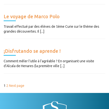
Le voyage de Marco Polo
Travail effectué par des élèves de 5ème Curie sur le thème des
grandes découvertes. Il [...]
¡Disfrutando se aprende !
Comment mêler l’utile à l’agréable ? En organisant une visite
d’Alcala de Henares (la première ville [...]
PAGINATION
Page
Page
1
2
Next page
DES
PUBLICATIONS