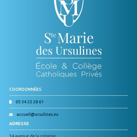
COORDONNÉES
05 34 25 28 61
accueil@ursulines.eu
ADRESSE
34 avenue de la colonne