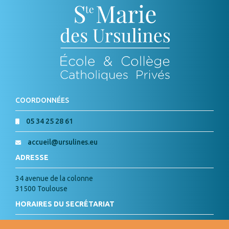
COORDONNÉES
05 34 25 28 61
accueil@ursulines.eu
ADRESSE
34 avenue de la colonne
31500 Toulouse
HORAIRES DU SECRÉTARIAT
Lundi, Mardi, Jeudi, Vendredi :