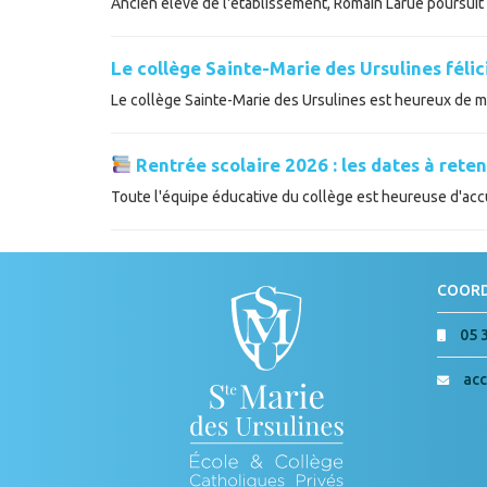
Ancien élève de l'établissement, Romain Larue poursuit a
Le collège Sainte-Marie des Ursulines féli
Le collège Sainte-Marie des Ursulines est heureux de met
Rentrée scolaire 2026 : les dates à reten
Toute l'équipe éducative du collège est heureuse d'accue
COOR
05 
acc