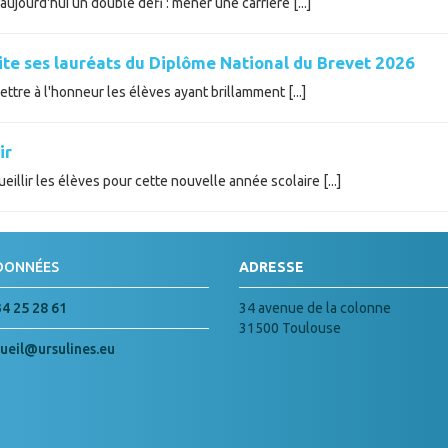
ujourd'hui un double défi : mener une carrière [...]
cite ses lauréats du Diplôme National du Brevet 2026
tre à l'honneur les élèves ayant brillamment [...]
ir
illir les élèves pour cette nouvelle année scolaire [...]
DONNÉES
ADRESSE
34 25 28 61
34 avenue de la colonne
31500 Toulouse
ueil@ursulines.eu