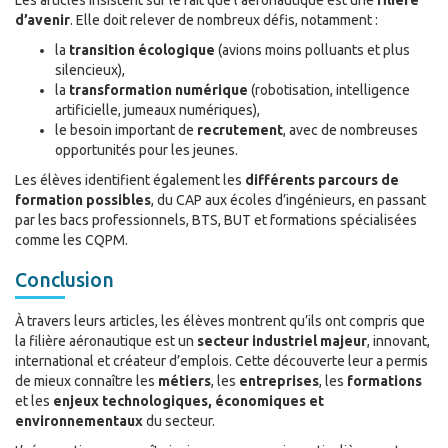
Les articles insistent sur le fait que l’aéronautique est une
filière
d’avenir
. Elle doit relever de nombreux défis, notamment :
la
transition écologique
(avions moins polluants et plus
silencieux),
la
transformation numérique
(robotisation, intelligence
artificielle, jumeaux numériques),
le besoin important de
recrutement
, avec de nombreuses
opportunités pour les jeunes.
Les élèves identifient également les
différents parcours de
formation possibles
, du CAP aux écoles d’ingénieurs, en passant
par les bacs professionnels, BTS, BUT et formations spécialisées
comme les CQPM.
Conclusion
À travers leurs articles, les élèves montrent qu’ils ont compris que
la filière aéronautique est un
secteur industriel majeur
, innovant,
international et créateur d’emplois. Cette découverte leur a permis
de mieux connaître les
métiers
, les
entreprises
, les
formations
et les
enjeux technologiques, économiques et
environnementaux
du secteur.