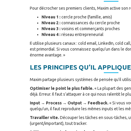
Pour décrocher ses premiers clients, Maxim active son r
Niveau 1 :
cercle proche (famille, amis)
Niveau 2 :
connaissances du cercle proche
Niveau 3 :
voisins et commerçants proches
Niveau 4 :
réseau entrepreneurial
Il utilise plusieurs canaux : cold email, LinkedIn, cold ca
est primordial. Si vous connaissez quelqu’un dans le do
énorme avantage. »
LES PRINCIPES QU’IL APPLIQU
Maxim partage plusieurs systèmes de pensée qu’il utilis
Optimiser le point le plus faible.
« La plupart des gens
déjà. Erreur. Il faut s’attaquer à ce qui nous ralentit le plu
Input → Process → Output → Feedback.
« Si vous v
quelqu’un, il faut reproduire les mêmes inputs et les m
Travailler vite.
Découper les tâches en sous-tâches, ut
(urgent/important), tout tracker.