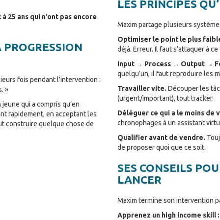
LES PRINCIPES QU
 à 25 ans qui n’ont pas encore
Maxim partage plusieurs systèmes 
Optimiser le point le plus faibl
 LA PROGRESSION
déjà. Erreur. Il faut s’attaquer à ce
Input → Process → Output → 
quelqu’un, il faut reproduire les
eurs fois pendant l’intervention :
Travailler vite.
Découper les tâch
. »
(urgent/important), tout tracker.
un jeune qui a compris qu’en
Déléguer ce qui a le moins de v
ant rapidement, en acceptant les
chronophages à un assistant virtuel
ut construire quelque chose de
Qualifier avant de vendre.
Touj
de proposer quoi que ce soit.
SES CONSEILS POU
LANCER
Maxim termine son intervention p
Apprenez un high income skill :