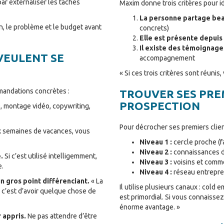
r externaliser les tâches
Maxim donne trois critères pour id
La personne partage bea
n, le problème et le budget avant
concrets)
Elle est présente depui
Il existe des témoignage
VEULENT SE
accompagnement
« Si ces trois critères sont réunis
mandations concrètes :
TROUVER SES PREM
PROSPECTION
, montage vidéo, copywriting,
Pour décrocher ses premiers clien
 semaines de vacances, vous
Niveau 1 :
cercle proche (fa
Niveau 2 :
connaissances d
.
Si c’est utilisé intelligemment,
Niveau 3 :
voisins et comm
e.
Niveau 4 :
réseau entrepre
 gros point différenciant.
« La
Il utilise plusieurs canaux : cold e
, c’est d’avoir quelque chose de
est primordial. Si vous connaisse
énorme avantage. »
 appris.
Ne pas attendre d’être