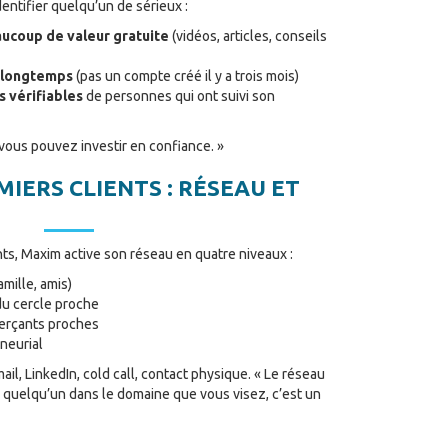
entifier quelqu’un de sérieux :
ucoup de valeur gratuite
(vidéos, articles, conseils
s longtemps
(pas un compte créé il y a trois mois)
s vérifiables
de personnes qui ont suivi son
, vous pouvez investir en confiance. »
IERS CLIENTS : RÉSEAU ET
ts, Maxim active son réseau en quatre niveaux :
mille, amis)
u cercle proche
erçants proches
neurial
mail, LinkedIn, cold call, contact physique. « Le réseau
z quelqu’un dans le domaine que vous visez, c’est un