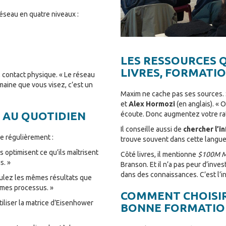
éseau en quatre niveaux :
LES RESSOURCES Q
LIVRES, FORMATI
ll, contact physique. « Le réseau
maine que vous visez, c’est un
Maxim ne cache pas ses sources.
et
Alex Hormozi
(en anglais). « 
E AU QUOTIDIEN
écoute. Donc augmentez votre rat
Il conseille aussi de
chercher l’i
e régulièrement :
trouve souvent dans cette langue
 optimisent ce qu’ils maîtrisent
Côté livres, il mentionne
$100M M
s. »
Branson. Et il n’a pas peur d’inves
dans des connaissances. C’est l’i
oulez les mêmes résultats que
êmes processus. »
COMMENT CHOISI
iliser la matrice d’Eisenhower
BONNE FORMATI