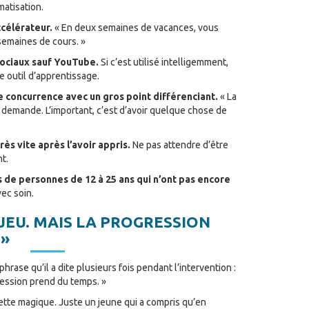
matisation.
célérateur.
« En deux semaines de vacances, vous
semaines de cours. »
sociaux sauf YouTube.
Si c’est utilisé intelligemment,
 outil d’apprentissage.
 concurrence avec un gros point différenciant.
« La
a demande. L’important, c’est d’avoir quelque chose de
ès vite après l’avoir appris.
Ne pas attendre d’être
nt.
s de personnes de 12 à 25 ans qui n’ont pas encore
ec soin.
N JEU. MAIS LA PROGRESSION
 »
rase qu’il a dite plusieurs fois pendant l’intervention :
gression prend du temps. »
recette magique. Juste un jeune qui a compris qu’en