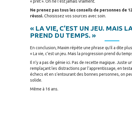
« prêt ». On ne l’est jamais vraiment.
Ne prenez pas tous les conseils de personnes de 12
réussi.
Choisissez vos sources avec soin.
« LA VIE, C’EST UN JEU. MAIS
PREND DU TEMPS. »
En conclusion, Maxim répète une phrase qu’il a dite plusi
« La vie, c’est un jeu. Mais la progression prend du temps
Il n’y a pas de génie ici. Pas de recette magique. Juste 
remplaçant les distractions par l’apprentissage, en test
échecs et en s’entourant des bonnes personnes, on pe
solide.
Même à 16 ans.