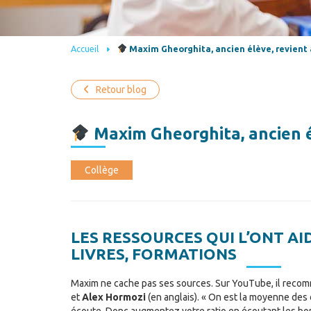
Accueil
Maxim Gheorghita, ancien élève, revient 
Retour blog
Maxim Gheorghita, ancien él
Collège
LES RESSOURCES QUI L’ONT AI
LIVRES, FORMATIONS
Maxim ne cache pas ses sources. Sur YouTube, il rec
et
Alex Hormozi
(en anglais). « On est la moyenne des 
écoute. Donc augmentez votre ratio en écoutant les b