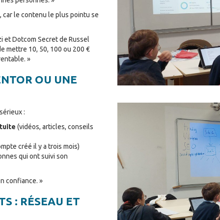
, car le contenu le plus pointu se
i et Dotcom Secret de Russel
 de mettre 10, 50, 100 ou 200 €
rentable. »
ENTOR OU UNE
sérieux :
tuite
(vidéos, articles, conseils
mpte créé il y a trois mois)
nnes qui ont suivi son
en confiance. »
S : RÉSEAU ET