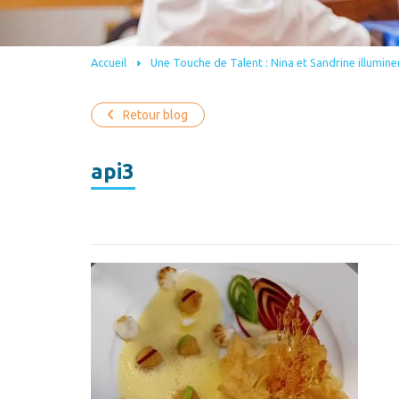
Accueil
Une Touche de Talent : Nina et Sandrine illumine
Retour blog
api3