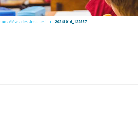
 nos élèves des Ursulines !
20241016_122557