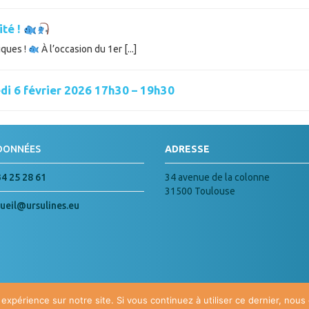
ité !
iques !
À l’occasion du 1er [...]
di 6 février 2026 17h30 – 19h30
DONNÉES
ADRESSE
34 25 28 61
34 avenue de la colonne
31500 Toulouse
ueil@ursulines.eu
 expérience sur notre site. Si vous continuez à utiliser ce dernier, nous