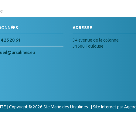
e.
DONNÉES
ADRESSE
34 25 28 61
34 avenue de la colonne
31500 Toulouse
ueil@ursulines.eu
ITE
| Copyright ©
2026 Ste Marie des Ursulines | Site Internet par
Agenc