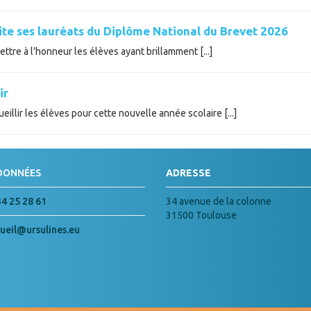
cite ses lauréats du Diplôme National du Brevet 2026
tre à l'honneur les élèves ayant brillamment [...]
ir
illir les élèves pour cette nouvelle année scolaire [...]
DONNÉES
ADRESSE
34 25 28 61
34 avenue de la colonne
31500 Toulouse
ueil@ursulines.eu