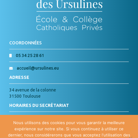
COORDONNÉES
05 34 25 28 61
accueil@ursulines.eu
ADRESSE
34 avenue de la colonne
31500 Toulouse
HORAIRES DU SECRÉTARIAT
Lundi, Mardi, Jeudi, Vendredi :
Nous utilisons des cookies pour vous garantir la meilleure
de 8h à 18h
expérience sur notre site. Si vous continuez à utiliser ce
Mercredi : de 8h à 15h
dernier, nous considérerons que vous acceptez l'utilisation des