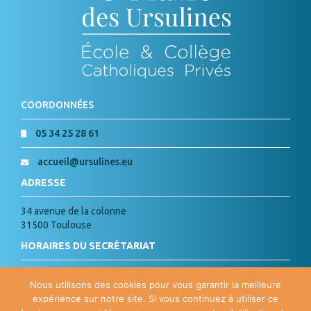
COORDONNÉES
05 34 25 28 61
accueil@ursulines.eu
ADRESSE
34 avenue de la colonne
31500 Toulouse
HORAIRES DU SECRÉTARIAT
Lundi, Mardi, Jeudi, Vendredi :
Nous utilisons des cookies pour vous garantir la meilleure
de 8h à 18h
expérience sur notre site. Si vous continuez à utiliser ce
Mercredi : de 8h à 15h