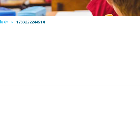
de 6ᵉ
1733222244514