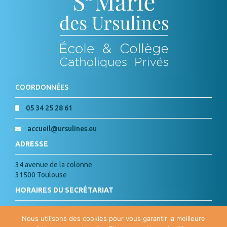
COORDONNÉES
05 34 25 28 61
accueil@ursulines.eu
ADRESSE
34 avenue de la colonne
31500 Toulouse
HORAIRES DU SECRÉTARIAT
Lundi, Mardi, Jeudi, Vendredi :
Nous utilisons des cookies pour vous garantir la meilleure
de 8h à 18h