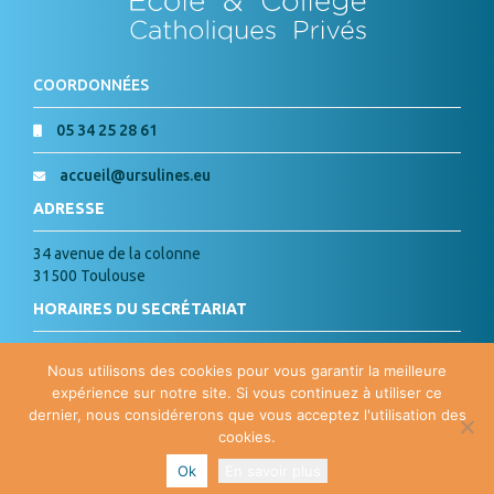
COORDONNÉES
05 34 25 28 61
accueil@ursulines.eu
ADRESSE
34 avenue de la colonne
31500 Toulouse
HORAIRES DU SECRÉTARIAT
Lundi, Mardi, Jeudi, Vendredi :
Nous utilisons des cookies pour vous garantir la meilleure
de 8h à 18h
expérience sur notre site. Si vous continuez à utiliser ce
Mercredi : de 8h à 15h
dernier, nous considérerons que vous acceptez l'utilisation des
cookies.
PLAN DU SITE
| Copyright ©
2026 Ste Marie des Ursulines | Site
Ok
En savoir plus
Internet par
Agence Agoralys