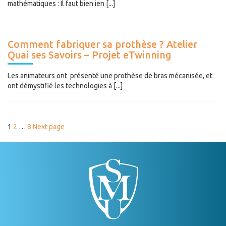
mathématiques : Il faut bien ien [...]
Comment fabriquer sa prothèse ? Atelier
Quai ses Savoirs – Projet eTwinning
Les animateurs ont présenté une prothèse de bras mécanisée, et
ont démystifié les technologies à [...]
PAGINATION
Page
Page
Page
1
2
…
8
Next page
DES
PUBLICATIONS