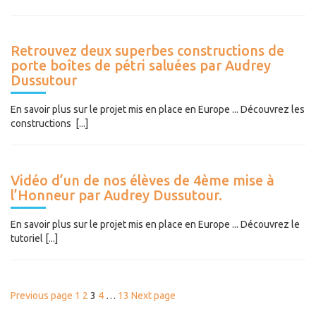
Retrouvez deux superbes constructions de
porte boîtes de pétri saluées par Audrey
Dussutour
En savoir plus sur le projet mis en place en Europe ... Découvrez les
constructions [...]
Vidéo d’un de nos élèves de 4ème mise à
l’Honneur par Audrey Dussutour.
En savoir plus sur le projet mis en place en Europe ... Découvrez le
tutoriel [...]
PAGINATION
Page
Page
Page
Page
Page
Previous page
1
2
3
4
…
13
Next page
DES